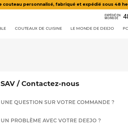
e couteau personnalisé, fabriqué et expédié sous 48 he
4
EXPÉDIÉ EN
MOINS DE
BLE
COUTEAUX DE CUISINE
LE MONDE DE DEEJO
PO
SAV / Contactez-nous
UNE QUESTION SUR VOTRE COMMANDE ?
UN PROBLÈME AVEC VOTRE DEEJO ?