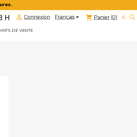
ures.


8 H
shopping_cart
Français
Connexion
Panier
(0)
€
INTS DE VENTE