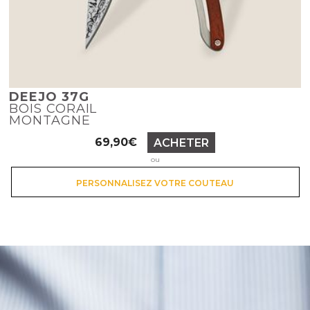
DEEJO 37G
BOIS CORAIL
MONTAGNE
Prix
69,90€
ACHETER
ou
PERSONNALISEZ VOTRE COUTEAU