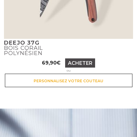
DEEJO 37G
BOIS CORAIL
POLYNÉSIEN
Prix
69,90€
ACHETER
ou
PERSONNALISEZ VOTRE COUTEAU