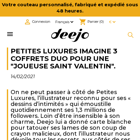
Votre couteau personnalisé, fabriqué et expédié sous
48 heures.

shopping_cart
Connexion
Panier
(0)

PETITES LUXURES IMAGINE 3
COFFRETS DUO POUR UNE
"JOUEUSE SAINT VALENTIN".
14/02/2021
On ne peut passer à côté de Petites
Luxures, l’illustrateur reconnu pour ses «
dessins d’intimités » qui émoustille
quotidiennement ses 1,3 millions de
followers. Loin d’être insensible à son
charme, Deejo lui a donné carte blanche
pour tatouer ses lames de son coup de
crayon malicieux, dont l’illustrateur nous
dévoile tous les secrets, aux côtés de ses