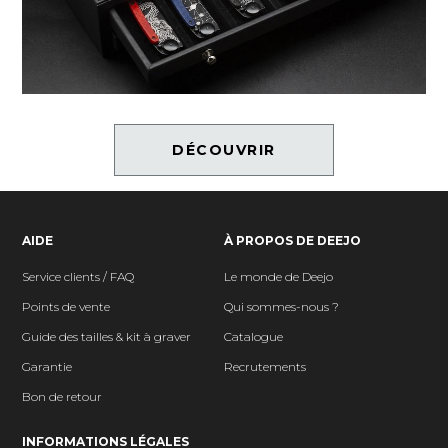
DÉCOUVRIR
AIDE
À PROPOS DE DEEJO
Service clients / FAQ
Le monde de Deejo
Points de vente
Qui sommes-nous ?
Guide des tailles & kit à graver
Catalogue
Garantie
Recrutements
Bon de retour
INFORMATIONS LÉGALES