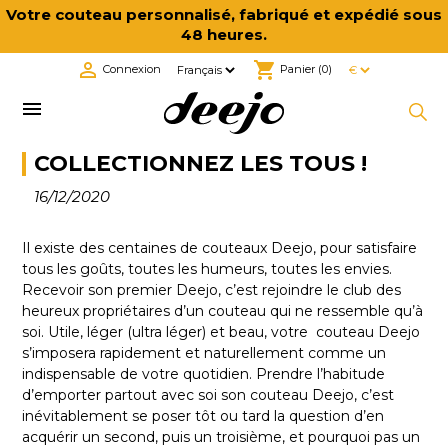
Votre couteau personnalisé, fabriqué et expédié sous
48 heures.

shopping_cart
Connexion
Panier
(0)

COLLECTIONNEZ LES TOUS !
16/12/2020
Il existe des centaines de couteaux Deejo, pour satisfaire
tous les goûts, toutes les humeurs, toutes les envies.
Recevoir son premier Deejo, c’est rejoindre le club des
heureux propriétaires d’un couteau qui ne ressemble qu’à
soi. Utile, léger (ultra léger) et beau, votre couteau Deejo
s’imposera rapidement et naturellement comme un
indispensable de votre quotidien. Prendre l’habitude
d’emporter partout avec soi son couteau Deejo, c’est
inévitablement se poser tôt ou tard la question d’en
acquérir un second, puis un troisième, et pourquoi pas un