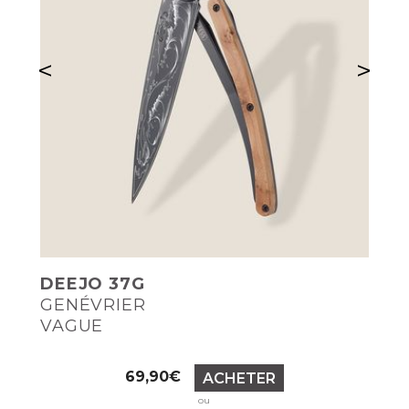
<
>
DEEJO 37G
GENÉVRIER
VAGUE
Prix
69,90€
ACHETER
ou