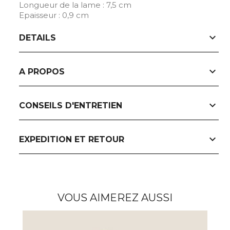
Longueur de la lame : 7,5 cm
Epaisseur : 0,9 cm
expand_more
DETAILS
expand_more
A PROPOS
expand_more
CONSEILS D'ENTRETIEN
expand_more
EXPEDITION ET RETOUR
VOUS AIMEREZ AUSSI