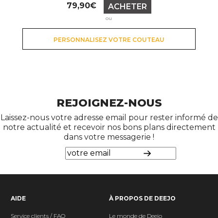
Prix
79,90€
ACHETER
ou
PERSONNALISEZ VOTRE COUTEAU
REJOIGNEZ-NOUS
Laissez-nous votre adresse email pour rester informé de
notre actualité et recevoir nos bons plans directement
dans votre messagerie !
AIDE
À PROPOS DE DEEJO
Service clients / FAQ
Le monde de Deejo