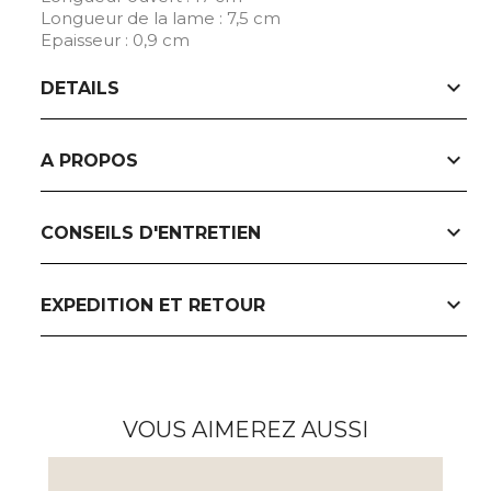
Longueur de la lame : 7,5 cm
Epaisseur : 0,9 cm
expand_more
DETAILS
expand_more
A PROPOS
expand_more
CONSEILS D'ENTRETIEN
expand_more
EXPEDITION ET RETOUR
VOUS AIMEREZ AUSSI