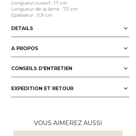
Longueur ouvert : 17 cm
Longueur de la lame : 7,5 cm
Epaisseur : 0,9 cm
expand_more
DETAILS
expand_more
A PROPOS
expand_more
CONSEILS D'ENTRETIEN
expand_more
EXPEDITION ET RETOUR
VOUS AIMEREZ AUSSI