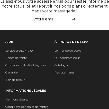
Laissez-nous votre adresse email pour rester informé de
notre actualité et recevoir nos bons plans directement
dans votre messagerie !
AIDE
À PROPOS DE DEEJO
Service clients / FAQ
Le monde de Deejo
Points de vente
Qui sommes-nous ?
Guide des tailles & kit à graver
Catalogue
Garantie
Recrutements
Bon de retour
INFORMATIONS LÉGALES
Mentions légales
Conditions générales de ventes