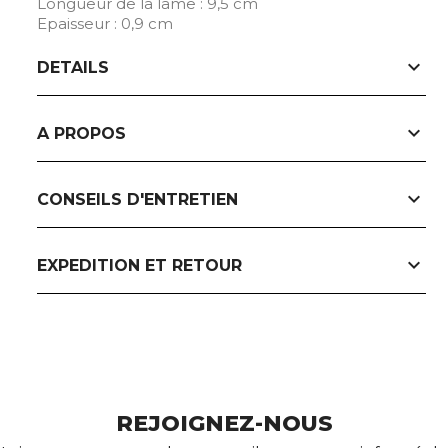
Longueur de la lame : 9,5 cm
Epaisseur : 0,9 cm
expand_more
DETAILS
expand_more
A PROPOS
expand_more
CONSEILS D'ENTRETIEN
expand_more
EXPEDITION ET RETOUR
REJOIGNEZ-NOUS