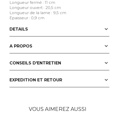
Longueur fermé : 11 cm
Longueur ouvert : 20,5 cm
Longueur de la lame : 9,5 cm
Epaisseur : 0,9 cm
expand_more
DETAILS
expand_more
A PROPOS
expand_more
CONSEILS D'ENTRETIEN
expand_more
EXPEDITION ET RETOUR
VOUS AIMEREZ AUSSI