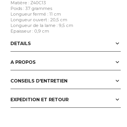
Matière : Z40C13
Poids : 37 grammes
Longueur fermé : 11 cm
Longueur ouvert : 20,5 cm
Longueur de la lame : 9,5 cm
Epaisseur : 0,9 cm
expand_more
DETAILS
expand_more
A PROPOS
expand_more
CONSEILS D'ENTRETIEN
expand_more
EXPEDITION ET RETOUR