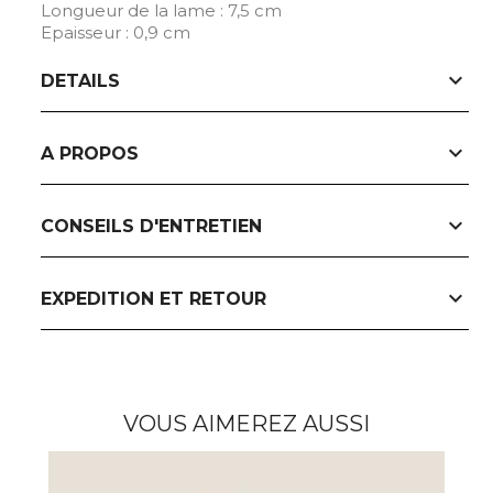
Longueur de la lame : 7,5 cm
Epaisseur : 0,9 cm
expand_more
DETAILS
expand_more
A PROPOS
expand_more
CONSEILS D'ENTRETIEN
expand_more
EXPEDITION ET RETOUR
VOUS AIMEREZ AUSSI