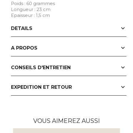
Poids : 60 grammes
Longueur : 23 cm
Epaisseur : 1,5 cm
expand_more
DETAILS
expand_more
A PROPOS
expand_more
CONSEILS D'ENTRETIEN
expand_more
EXPEDITION ET RETOUR
VOUS AIMEREZ AUSSI