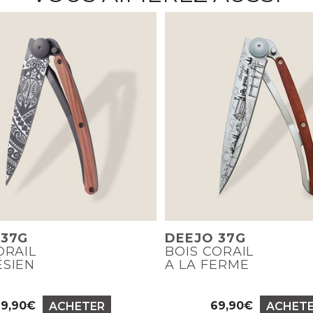
 37G
DEEJO 37G
ORAIL
BOIS CORAIL
ÉSIEN
A LA FERME
69,90€
69,90€
ACHETER
ACHET
Prix
Prix