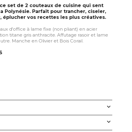
e set de 2 couteaux de cuisine qui sent
a Polynésie. Parfait pour trancher, ciseler,
 éplucher vos recettes les plus créatives.
x d'office à lame fixe (non pliant) en acier
tion titane gris anthracite. Affutage rasoir et lame
tre. Manche en Olivier et Bois Corail.
S
expand_more
expand_more