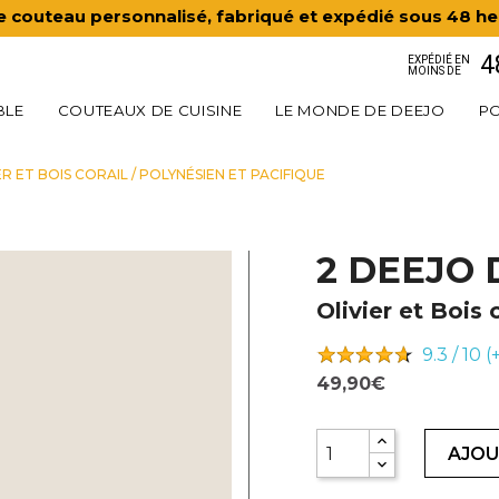
e couteau personnalisé, fabriqué et expédié sous 48 he
4
EXPÉDIÉ EN
MOINS DE
BLE
COUTEAUX DE CUISINE
LE MONDE DE DEEJO
PO
ER ET BOIS CORAIL / POLYNÉSIEN ET PACIFIQUE
2 DEEJO 
Olivier et Bois 
9.3 / 10 
49,90€
AJOU