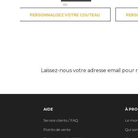
ou
PERSONNALISEZ VOTRE COUTEAU
PERS
Laissez-nous votre adresse email pour r
AIDE
À PRO
Service clients / FAQ
Le mon
Points de vente
Qui so