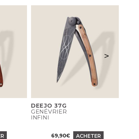
>
DEEJO 37G
GENÉVRIER
INFINI
69,90€
ER
ACHETER
Prix