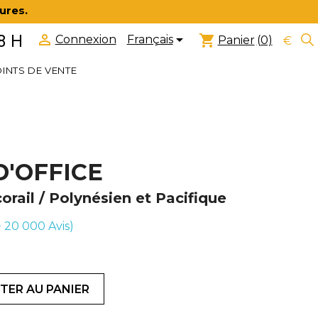
ures.


8 H
shopping_cart
Français
Connexion
Panier
(0)
€
INTS DE VENTE
D'OFFICE
corail / Polynésien et Pacifique
(+ 20 000
Avis)
TER AU PANIER