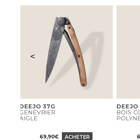
<
DEEJO 37G
DEEJO
GENÉVRIER
BOIS C
AIGLE
POLYN
69,90€
ACHETER
Prix