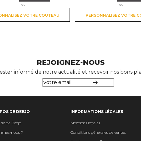
ou
ou
ONNALISEZ VOTRE COUTEAU
PERSONNALISEZ VOTRE 
REJOIGNEZ-NOUS
ester informé de notre actualité et recevoir nos bons p
POS DE DEEJO
INFORMATIONS LÉGALES
de de Deejo
Mentions légales
mmes-nous ?
Conditions générales de ventes