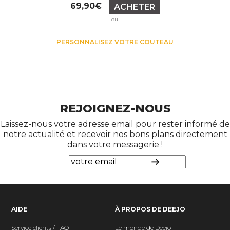
Prix
69,90€
ACHETER
ou
PERSONNALISEZ VOTRE COUTEAU
REJOIGNEZ-NOUS
Laissez-nous votre adresse email pour rester informé de
notre actualité et recevoir nos bons plans directement
dans votre messagerie !
AIDE
À PROPOS DE DEEJO
Service clients / FAQ
Le monde de Deejo