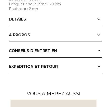
Longueur de la lame : 20 cm
Epaisseur : 2 cm
expand_more
DETAILS
expand_more
A PROPOS
expand_more
CONSEILS D'ENTRETIEN
expand_more
EXPEDITION ET RETOUR
VOUS AIMEREZ AUSSI