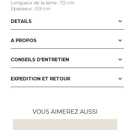
Longueur de la lame : 7,5 cm
Epaisseur : 0,9 cm
expand_more
DETAILS
expand_more
A PROPOS
expand_more
CONSEILS D'ENTRETIEN
expand_more
EXPEDITION ET RETOUR
VOUS AIMEREZ AUSSI