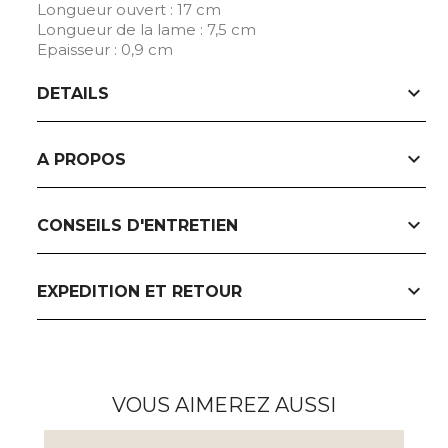
Longueur ouvert : 17 cm
Longueur de la lame : 7,5 cm
Epaisseur : 0,9 cm
expand_more
DETAILS
expand_more
A PROPOS
expand_more
CONSEILS D'ENTRETIEN
expand_more
EXPEDITION ET RETOUR
VOUS AIMEREZ AUSSI