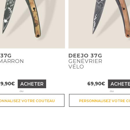
 37G
DEEJO 37G
MARRON
GENÉVRIER
VÉLO
79,90€
69,90€
ACHETER
ACHET
Prix
Prix
ou
ou
ONNALISEZ VOTRE COUTEAU
PERSONNALISEZ VOTRE 