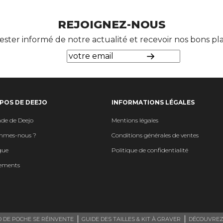
REJOIGNEZ-NOUS
ester informé de notre actualité et recevoir nos bons p
POS DE DEEJO
INFORMATIONS LÉGALES
de de Deejo
Mentions légales
mmes-nous ?
Conditions générales de ventes
gue
Politique de confidentialité
ements
O DE POCHE SE RÉINVENTE
GUIDE DES TAILLES & KIT À GRAVER
DÉCOUVREZ