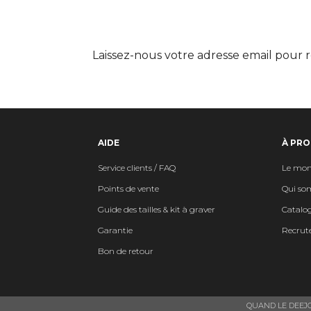
Laissez-nous votre adresse email pour r
AIDE
À PRO
Service clients / FAQ
Le mon
Points de vente
Qui so
Guide des tailles & kit à graver
Catalo
Garantie
Recrut
Bon de retour
QUAND LE DEEJ