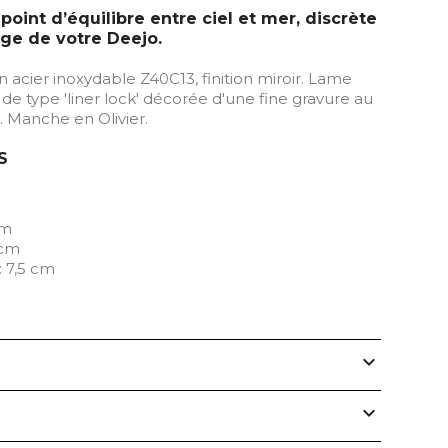
oint d’équilibre entre ciel et mer, discrète
age de votre Deejo.
n acier inoxydable Z40C13, finition miroir. Lame
 de type 'liner lock' décorée d'une fine gravure au
e. Manche en Olivier.
S
cm
 cm
: 7,5 cm
expand_more
expand_more