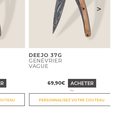
>
DEEJO 37G
GENÉVRIER
VAGUE
69,90€
ER
ACHETER
Prix
ou
COUTEAU
PERSONNALISEZ VOTRE COUTEAU