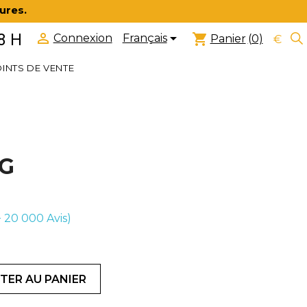
ures.


8 H
shopping_cart
Français
Connexion
Panier
(0)
€
INTS DE VENTE
7G
(+ 20 000
Avis)
TER AU PANIER