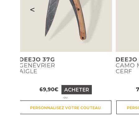
<
DEEJO 37G
DEEJO
GENÉVRIER
CAMO 
AIGLE
CERF
69,90€
ACHETER
Prix
ou
PERSONNALISEZ VOTRE COUTEAU
PERS