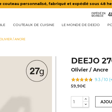
e couteau personnalisé, fabriqué et expédié sous 48 he
4
EXPÉDIÉ EN
MOINS DE
BLE
COUTEAUX DE CUISINE
LE MONDE DE DEEJO
PO
OLIVIER / ANCRE
DEEJO 2
Olivier / Ancre
9.3 / 10 
59,90€
AJOU