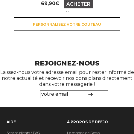
Prix
69,90€
ACHETER
ou
PERSONNALISEZ VOTRE COUTEAU
REJOIGNEZ-NOUS
Laissez-nous votre adresse email pour rester informé de
notre actualité et recevoir nos bons plans directement
dans votre messagerie !
AIDE
À PROPOS DE DEEJO
Service clients / FAQ
Le monde de Deejo