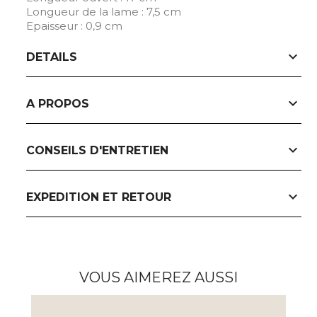
Longueur de la lame : 7,5 cm
Epaisseur : 0,9 cm
expand_more
DETAILS
expand_more
A PROPOS
expand_more
CONSEILS D'ENTRETIEN
expand_more
EXPEDITION ET RETOUR
VOUS AIMEREZ AUSSI