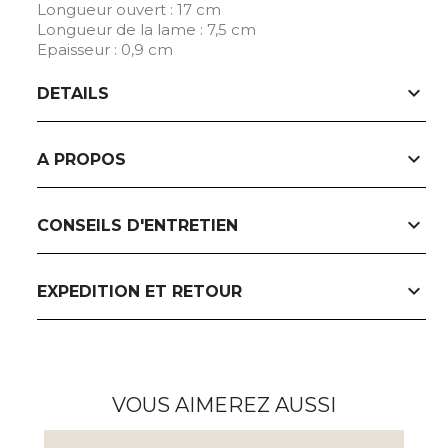
Longueur ouvert : 17 cm
Longueur de la lame : 7,5 cm
Epaisseur : 0,9 cm
expand_more
DETAILS
expand_more
A PROPOS
expand_more
CONSEILS D'ENTRETIEN
expand_more
EXPEDITION ET RETOUR
VOUS AIMEREZ AUSSI