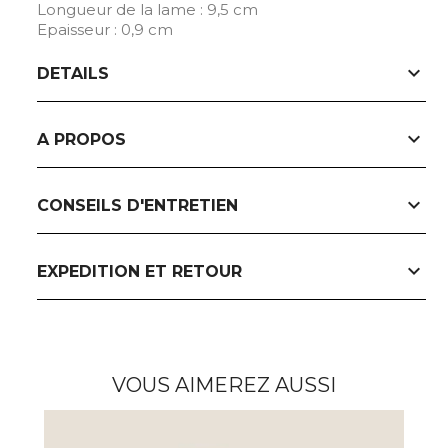
Longueur de la lame : 9,5 cm
Epaisseur : 0,9 cm
expand_more
DETAILS
expand_more
A PROPOS
expand_more
CONSEILS D'ENTRETIEN
expand_more
EXPEDITION ET RETOUR
VOUS AIMEREZ AUSSI