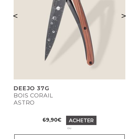
<
>
DEEJO 37G
BOIS CORAIL
ASTRO
Prix
69,90€
ACHETER
ou