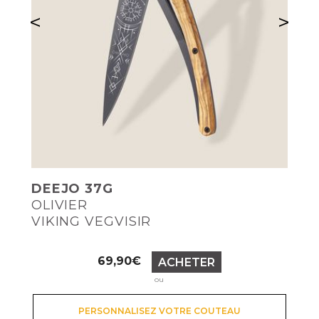
<
>
DEEJO 37G
OLIVIER
VIKING VEGVISIR
Prix
69,90€
ACHETER
ou
PERSONNALISEZ VOTRE COUTEAU