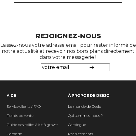
REJOIGNEZ-NOUS
Laissez-nous votre adresse email pour rester informé de
notre actualité et recevoir nos bons plans directement
dans votre messagerie !
AIDE
À PROPOS DE DEEJO
Service clients / FAQ
Le monde de Deejo
Points de vente
Qui sommes-nous ?
Guide des tailles & kit à graver
Catalogue
Garantie
Recrutements