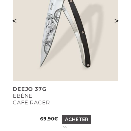
<
>
DEEJO 37G
EBÈNE
CAFÉ RACER
Prix
69,90€
ACHETER
ou