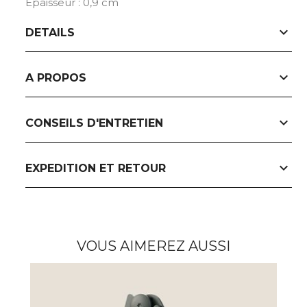
Epaisseur : 0,9 cm
expand_more
DETAILS
expand_more
A PROPOS
expand_more
CONSEILS D'ENTRETIEN
expand_more
EXPEDITION ET RETOUR
VOUS AIMEREZ AUSSI