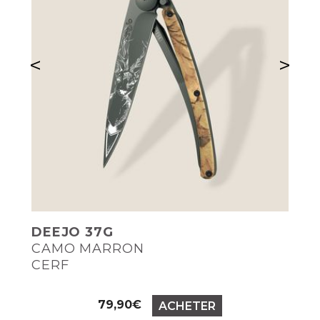
<
>
DEEJO 37G
CAMO MARRON
CERF
Prix
79,90€
ACHETER