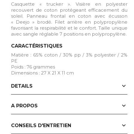
Casquette « trucker ». Visière en polyester
recouvert de coton protégeant efficacement du
soleil. Panneau frontal en coton avec écusson
« Deejo » brodé. Filet arrière en polypropylène
favorisant la respirabilité et le confort. Taille unique
avec sangle réglable 7 positions en polypropylène.
CARACTÉRISTIQUES
Matière : 65% coton / 30% pp / 3% polyester / 2%
PE
Poids : 76 grammes
Dimensions : 27 X 21 X 11 cm
expand_more
DETAILS
expand_more
A PROPOS
expand_more
CONSEILS D'ENTRETIEN