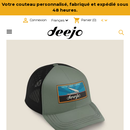
Votre couteau personnalisé, fabriqué et expédié sous
48 heures.

shopping_cart
Connexion
Panier
(0)
