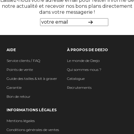
Laissez-nous votre adresse email pour rester informé de
notre actualité et recevoir nos bons plans directement
dans votre messagerie !
AIDE
À PROPOS DE DEEJO
Service clients / FAQ
Le monde de Deejo
Points de vente
Qui sommes-nous ?
Guide des tailles & kit à graver
Catalogue
Garantie
Recrutements
Bon de retour
INFORMATIONS LÉGALES
Mentions légales
Conditions générales de ventes