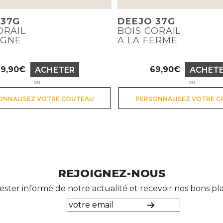
 37G
DEEJO 37G
ORAIL
BOIS CORAIL
GNE
A LA FERME
69,90€
69,90€
ACHETER
ACHET
Prix
Prix
ou
ou
ONNALISEZ VOTRE COUTEAU
PERSONNALISEZ VOTRE 
REJOIGNEZ-NOUS
ester informé de notre actualité et recevoir nos bons p