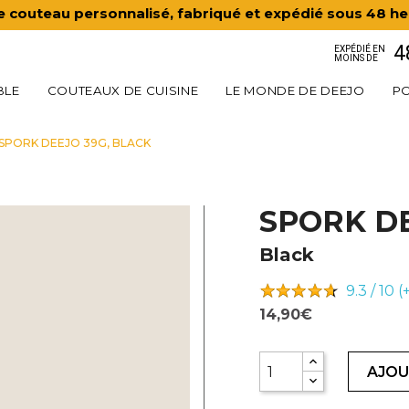
e couteau personnalisé, fabriqué et expédié sous 48 he
4
EXPÉDIÉ EN
MOINS DE
BLE
COUTEAUX DE CUISINE
LE MONDE DE DEEJO
PO
SPORK DEEJO 39G, BLACK
SPORK D
Black
9.3 / 10 
14,90€
AJOU