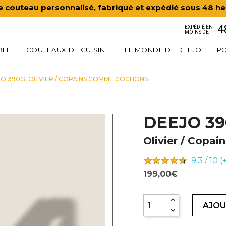
e couteau personnalisé, fabriqué et expédié sous 48 he
4
EXPÉDIÉ EN
MOINS DE
BLE
COUTEAUX DE CUISINE
LE MONDE DE DEEJO
PO
O 390G, OLIVIER / COPAINS COMME COCHONS
DEEJO 3
Olivier / Copa
9.3 / 10 
199,00€
AJOU