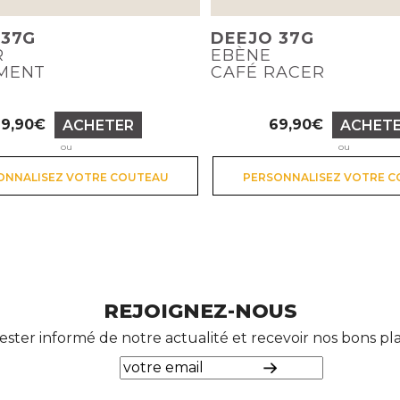
 37G
DEEJO 37G
R
EBÈNE
MENT
CAFÉ RACER
69,90€
69,90€
ACHETER
ACHET
Prix
Prix
ou
ou
ONNALISEZ VOTRE COUTEAU
PERSONNALISEZ VOTRE 
REJOIGNEZ-NOUS
ester informé de notre actualité et recevoir nos bons p