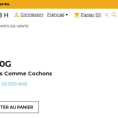
ures.


8 H
shopping_cart
Français
Connexion
Panier
(0)
€
INTS DE VENTE
90G
ins Comme Cochons
(+ 20 000
Avis)
TER AU PANIER