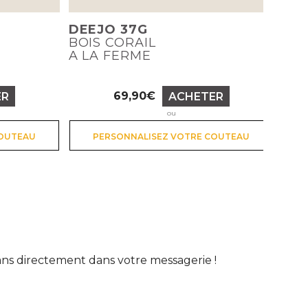
DEEJO 37G
BOIS CORAIL
A LA FERME
69,90€
ER
ACHETER
Prix
ou
COUTEAU
PERSONNALISEZ VOTRE COUTEAU
lans directement dans votre messagerie !