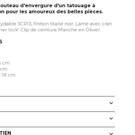
couteau d'envergure d'un tatouage à
n pour les amoureux des belles pièces.
ydable 3CR13, finition titane noir. Lame avec cran
iner lock'. Clip de ceinture Manche en Olivier.
S
5 cm
 cm
: 19 cm
expand_more
expand_more
TIEN
expand_more