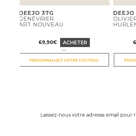
DEEJO 37G
DEEJO
GENÉVRIER
OLIVIE
ART NOUVEAU
HURLE
69,90€
ACHETER
Prix
ou
PERSONNALISEZ VOTRE COUTEAU
PERS
Laissez-nous votre adresse email pour r