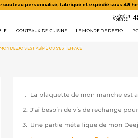
e couteau personnalisé, fabriqué et expédié sous 48 he
4
EXPÉDIÉ EN
MOINS DE
BLE
COUTEAUX DE CUISINE
LE MONDE DE DEEJO
PO
MON DEEJO S'EST ABÎMÉ OU S'EST EFFACÉ
1.
La plaquette de mon manche est 
2.
J'ai besoin de vis de rechange po
3.
Une partie métallique de mon Deej