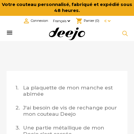
Votre couteau personnalisé, fabriqué et expédié sous
48 heures.

shopping_cart
Connexion
Panier
(0)

1.
La plaquette de mon manche est
abîmée
2.
J'ai besoin de vis de rechange pour
mon couteau Deejo
3.
Une partie métallique de mon
Deejo s'est cassée