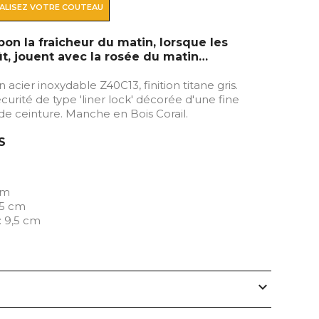
ALISEZ VOTRE COUTEAU
bon la fraicheur du matin, lorsque les
fût, jouent avec la rosée du matin…
 acier inoxydable Z40C13, finition titane gris.
urité de type 'liner lock' décorée d'une fine
 de ceinture. Manche en Bois Corail.
S
cm
,5 cm
: 9,5 cm
expand_more