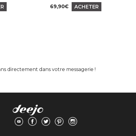
69,90€
ER
ACHETER
Prix
lans directement dans votre messagerie !