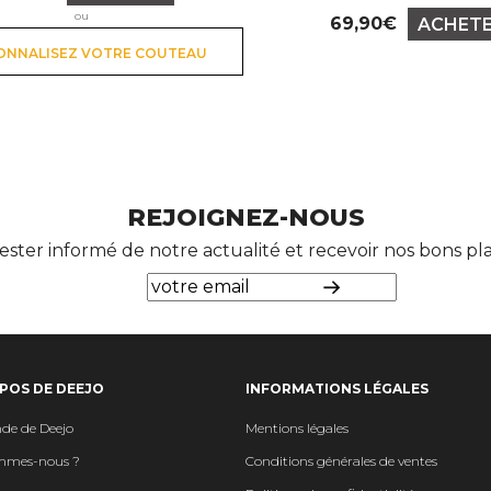
ou
69,90€
ACHET
Prix
ONNALISEZ VOTRE COUTEAU
REJOIGNEZ-NOUS
ester informé de notre actualité et recevoir nos bons p
POS DE DEEJO
INFORMATIONS LÉGALES
de de Deejo
Mentions légales
mmes-nous ?
Conditions générales de ventes