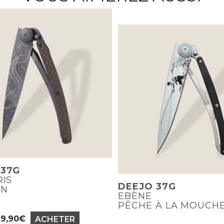
 37G
RIS
DEEJO 37G
ON
EBÈNE
PÊCHE À LA MOUCH
69,90€
ACHETER
Prix