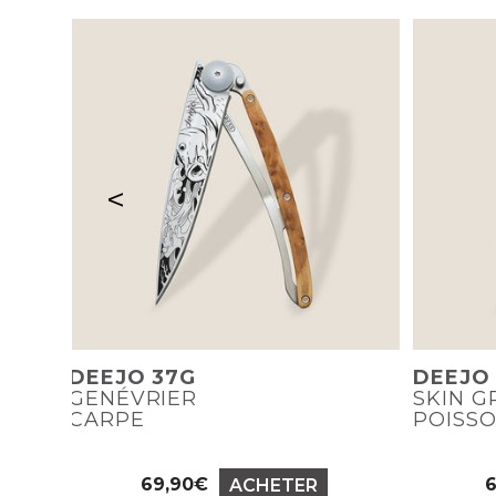
<
DEEJO 37G
DEEJO
GENÉVRIER
SKIN G
CARPE
POISS
69,90€
ACHETER
Prix