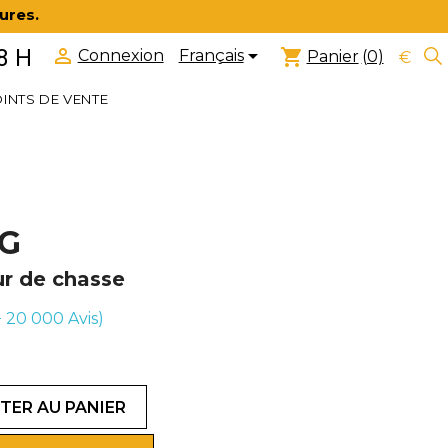
ures.


8 H
shopping_cart
Français
Connexion
Panier
(0)
€
INTS DE VENTE
7G
our de chasse
(+ 20 000
Avis)
TER AU PANIER