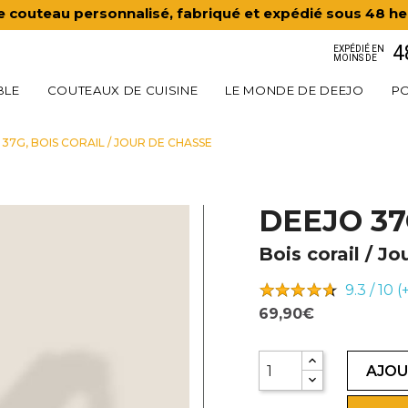
e couteau personnalisé, fabriqué et expédié sous 48 he
4
EXPÉDIÉ EN
MOINS DE
BLE
COUTEAUX DE CUISINE
LE MONDE DE DEEJO
PO
37G, BOIS CORAIL / JOUR DE CHASSE
DEEJO 3
Bois corail / J
9.3 / 10 
69,90€
AJOU