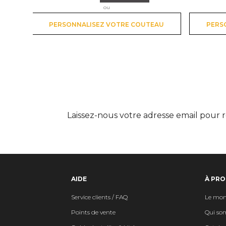
ou
PERSONNALISEZ VOTRE COUTEAU
PERS
Laissez-nous votre adresse email pour r
AIDE
À PRO
Service clients / FAQ
Le mon
Points de vente
Qui so