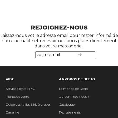
REJOIGNEZ-NOUS
Laissez-nous votre adresse email pour rester informé de
notre actualité et recevoir nos bons plans directement
dans votre messagerie !
AIDE
À PROPOS DE DEEJO
Service clients / FAQ
Le monde de Deejo
Points de vente
Qui sommes-nous ?
Guide des tailles & kit à graver
Catalogue
Garantie
Recrutements