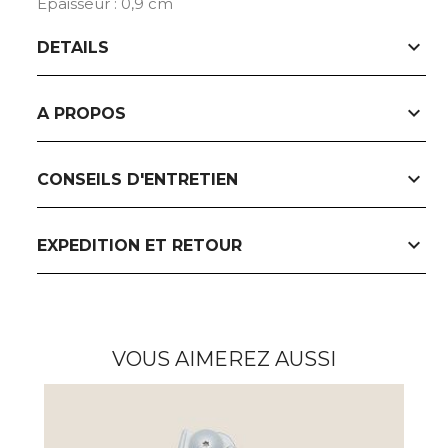
Epaisseur : 0,9 cm
expand_more
DETAILS
expand_more
A PROPOS
expand_more
CONSEILS D'ENTRETIEN
expand_more
EXPEDITION ET RETOUR
VOUS AIMEREZ AUSSI