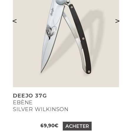
<
>
DEEJO 37G
EBÈNE
SILVER WILKINSON
Prix
69,90€
ACHETER