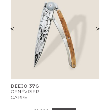
<
>
DEEJO 37G
GENÉVRIER
CARPE
Prix