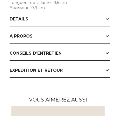
Longueur de la lame : 9,5 cm
Epaisseur : 0,9 cm
expand_more
DETAILS
expand_more
A PROPOS
expand_more
CONSEILS D'ENTRETIEN
expand_more
EXPEDITION ET RETOUR
VOUS AIMEREZ AUSSI