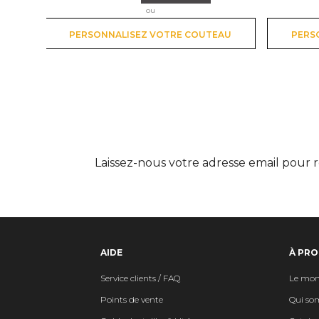
ou
PERSONNALISEZ VOTRE COUTEAU
PERS
Laissez-nous votre adresse email pour r
AIDE
À PRO
Service clients / FAQ
Le mon
Points de vente
Qui so