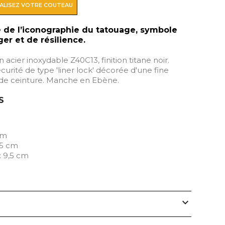
ALISEZ VOTRE COUTEAU
 de l’iconographie du tatouage, symbole
er et de résilience.
 acier inoxydable Z40C13, finition titane noir.
urité de type 'liner lock' décorée d'une fine
p de ceinture. Manche en Ebène.
S
cm
,5 cm
: 9,5 cm
expand_more