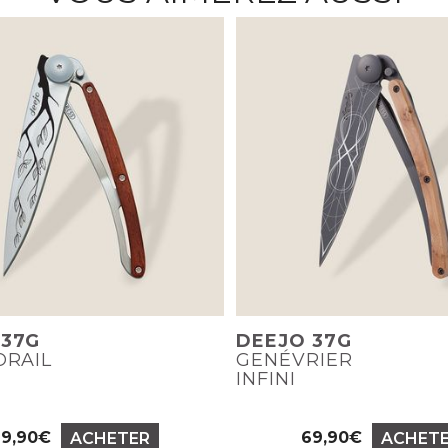
 37G
DEEJO 37G
ORAIL
GENÉVRIER
INFINI
69,90€
69,90€
ACHETER
ACHET
Prix
Prix