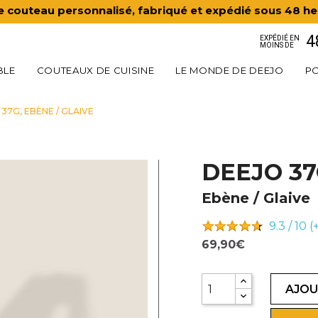
e couteau personnalisé, fabriqué et expédié sous 48 he
4
EXPÉDIÉ EN
MOINS DE
BLE
COUTEAUX DE CUISINE
LE MONDE DE DEEJO
PO
37G, EBÈNE / GLAIVE
DEEJO 3
Ebène / Glaive
9.3 / 10 
69,90€
AJOU