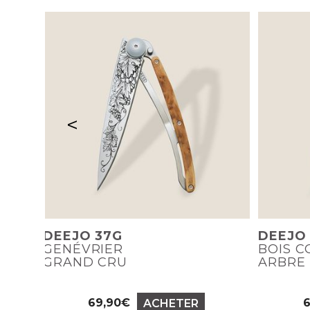
<
DEEJO 37G
DEEJO
GENÉVRIER
BOIS C
GRAND CRU
ARBRE
69,90€
ACHETER
Prix