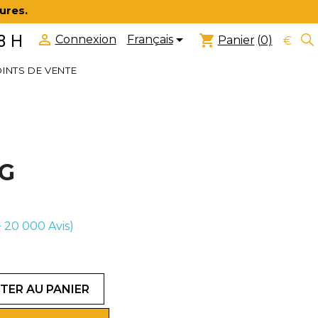
ures.


8 H
shopping_cart
Français
Connexion
Panier
(0)
€
INTS DE VENTE
7G
(+ 20 000
Avis)
TER AU PANIER