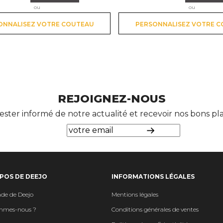
ou
ou
ONNALISEZ VOTRE COUTEAU
PERSONNALISEZ VOTRE 
REJOIGNEZ-NOUS
ester informé de notre actualité et recevoir nos bons p
POS DE DEEJO
INFORMATIONS LÉGALES
de de Deejo
Mentions légales
mmes-nous ?
Conditions générales de ventes