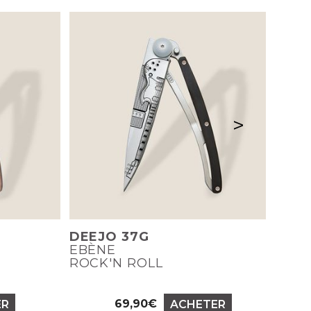
>
DEEJO 37G
EBÈNE
ROCK'N ROLL
69,90€
ER
ACHETER
Prix