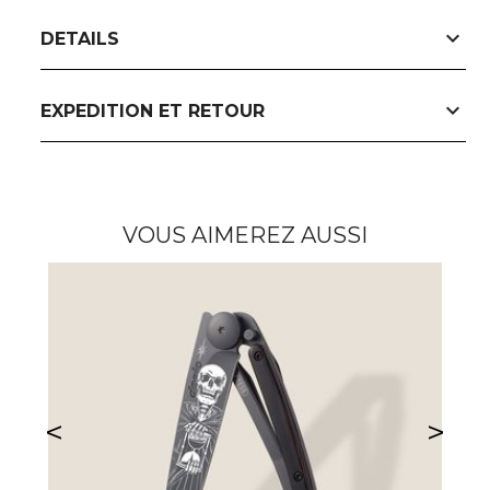
expand_more
DETAILS
expand_more
EXPEDITION ET RETOUR
VOUS AIMEREZ AUSSI
<
>