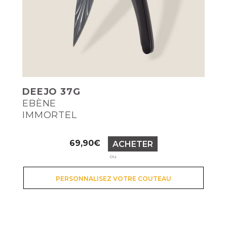
DEEJO 37G
EBÈNE
IMMORTEL
Prix
69,90€
ACHETER
ou
PERSONNALISEZ VOTRE COUTEAU